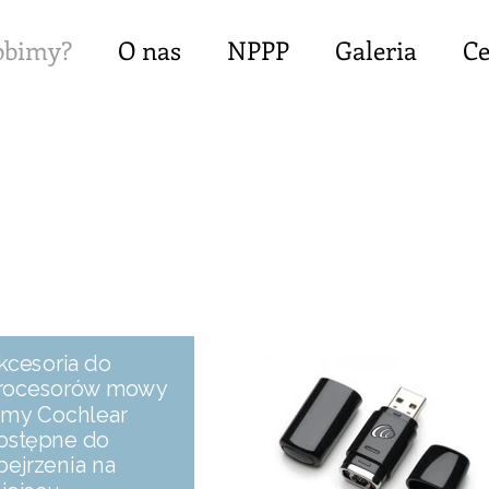
obimy?
O nas
NPPP
Galeria
Ce
kcesoria do
rocesorów mowy
irmy Cochlear
ostępne do
bejrzenia na