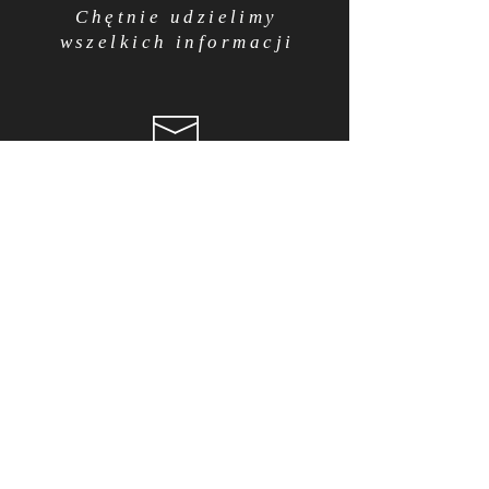
Chętnie udzielimy
wszelkich informacji
terapis.mikolow@gmail.com
690 303 465
Jesteśmy na Facebook'u