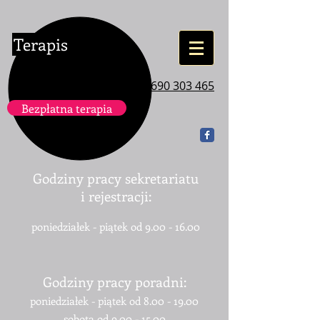
Terapis
tel. 690 303 465
Bezpłatna terapia
Godziny pracy sekretariatu
i rejestracji:
poniedziałek - piątek
od
9.00 - 16.00
Godziny pracy poradni:
poniedziałek - piątek od 8
.00 - 19.00
sobota od
9.00 - 15.00