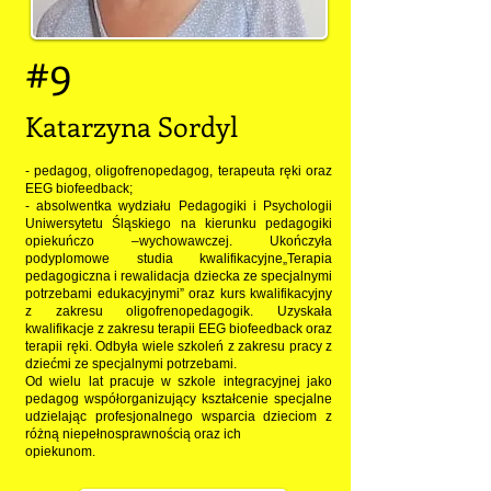
#9
Katarzyna Sordyl
- pedagog, oligofrenopedagog, terapeuta ręki oraz
EEG biofeedback;
- absolwentka wydziału Pedagogiki i Psychologii
Uniwersytetu Śląskiego na kierunku pedagogiki
opiekuńczo –wychowawczej. Ukończyła
podyplomowe studia kwalifi
kacyjne„Terapia
pedagogiczna i rewalidacja dziecka ze specjalnymi
potrzebami edukacyjnymi” oraz
kurs kwalifikacyjny
z zakresu oligofrenopedagogik. Uzyskała
kwalifikacje z zakresu terapii EEG biofeedback oraz
terapii ręki. Odbyła wiele szkoleń z zakresu pracy z
dziećmi ze specjalnymi potrzebami.
Od wielu lat pracuje w szkole integracyjnej jako
pedagog współorganizujący kształcenie specjalne
udzielając profesjonalnego wsparcia dzieciom z
różną niepełnosprawnością oraz ich
opiekunom.