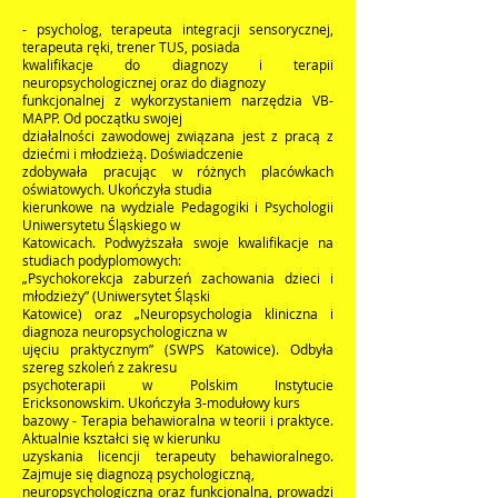
- psycholog, terapeuta integracji sensorycznej,
terapeuta ręki, trener TUS, posiada
kwalifikacje do diagnozy i terapii
neuropsychologicznej oraz do diagnozy
funkcjonalnej z wykorzystaniem narzędzia VB-
MAPP. Od początku swojej
działalności zawodowej związana jest z pracą z
dziećmi i młodzieżą. Doświadczenie
zdobywała pracując w różnych placówkach
oświatowych. Ukończyła studia
kierunkowe na wydziale Pedagogiki i Psychologii
Uniwersytetu Śląskiego w
Katowicach. Podwyższała swoje kwalifikacje na
studiach podyplomowych:
„Psychokorekcja zaburzeń zachowania dzieci i
młodzieży” (Uniwersytet Śląski
Katowice) oraz „Neuropsychologia kliniczna i
diagnoza neuropsychologiczna w
ujęciu praktycznym” (SWPS Katowice). Odbyła
szereg szkoleń z zakresu
psychoterapii w Polskim Instytucie
Ericksonowskim. Ukończyła 3-modułowy kurs
bazowy - Terapia behawioralna w teorii i praktyce.
Aktualnie kształci się w kierunku
uzyskania licencji terapeuty behawioralnego.
Zajmuje się diagnozą psychologiczną,
neuropsychologiczną oraz funkcjonalną, prowadzi