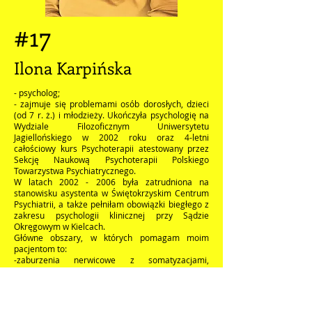
#17
Ilona Karpińska
- psycholog;
- zajmuje się problemami osób dorosłych, dzieci
(od 7 r. ż.) i młodzieży. Ukończyła psychologię na
Wydziale Filozoficznym Uniwersytetu
Jagiellońskiego w 2002 roku oraz 4-letni
całościowy kurs Psychoterapii atestowany przez
Sekcję Naukową Psychoterapii Polskiego
Towarzystwa Psychiatrycznego.
W latach 2002 - 2006 była zatrudniona na
stanowisku asystenta w Świętokrzyskim Centrum
Psychiatrii, a także pełniłam obowiązki biegłego z
zakresu psychologii klinicznej przy Sądzie
Okręgowym w Kielcach.
Główne obszary, w których pomagam moim
pacjentom to:
-zaburzenia nerwicowe z somatyzacjami,
zaburzenia obsesyjno-kompulsywne, zespół lęku
napadowego, zaburzenia depresyjne (st. lekki i
umiarkowany), radzenie sobie ze stresem, niska
samoocena, kryzys, żałoba, rozstanie.